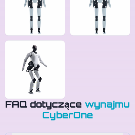
FAQ dotyczące
wynajmu
CyberOne