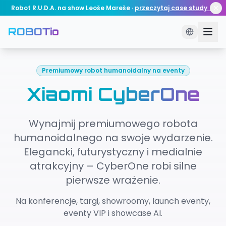
Robot R.U.D.A. na show Leoše Mareše
·
przeczytaj case study →
ROBOTio
Premiumowy robot humanoidalny na eventy
Xiaomi CyberOne
Wynajmij premiumowego robota
humanoidalnego na swoje wydarzenie.
Elegancki, futurystyczny i medialnie
atrakcyjny – CyberOne robi silne
pierwsze wrażenie.
Na konferencje, targi, showroomy, launch eventy,
eventy VIP i showcase AI.