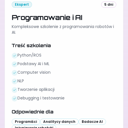
Ekspert
5 dni
Programowanie i AI
Kompleksowe szkolenie z programowania robotów i
AI.
Treść szkolenia
Python/ROS
Podstawy AI i ML
Computer vision
NLP
Tworzenie aplikacji
Debugging i testowanie
Odpowiednie dla
Programiści
Analitycy danych
Badacze AI
Inżynierowie robotyki