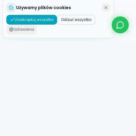
Używamy plików cookies
Zaakceptuj wszystko
Odrzuć wszystko
Ustawienia
ROBOTio
Europejski specjalista w wynajmie, sprzedaży i
integracji robotów humanoidalnych.
ROBOTio.cz
+420 608 486 486
+420 608 486 486
info@robotio.cz