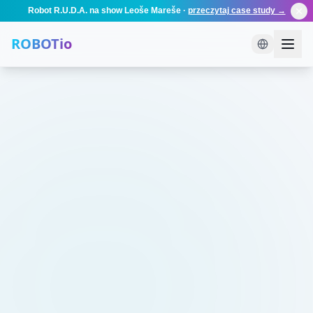
Robot R.U.D.A. na show Leoše Mareše
·
przeczytaj case study →
ROBOTio