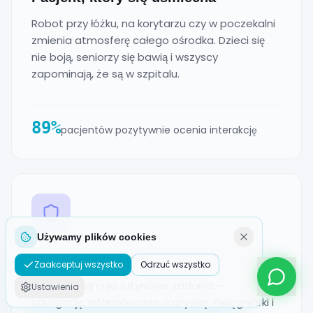
Robot przy łóżku, na korytarzu czy w poczekalni
zmienia atmosferę całego ośrodka. Dzieci się
nie boją, seniorzy się bawią i wszyscy
zapominają, że są w szpitalu.
89%
pacjentów pozytywnie ocenia interakcję
Używamy plików cookies
Personel, który ma czas
Zaakceptuj wszystko
Odrzuć wszystko
Robot przejmuje rutynowe zadania —
Ustawienia
nawigację, informowanie, rozrywkę. Pielęgniarki i