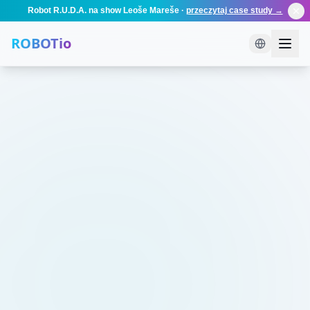
Robot R.U.D.A. na show Leoše Mareše
·
przeczytaj case study →
ROBOTio