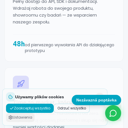
Pełny dostęp do API, SDK i dokumentacji.
Wdrażaj robota do swojego produktu,
showroomu czy badań — ze wsparciem
naszego zespołu.
48h
od pierwszego wywołania API do działającego
prototypu
Używamy plików cookies
Nezávazná poptávka
Time-to-market, który się liczy
Zaakceptuj wszystko
Odrzuć wszystko
Nie musisz budować hardware'u od zera.
Ustawienia
Wykorzystaj gotową platformę i skup się na
swojej wartości dodanej.