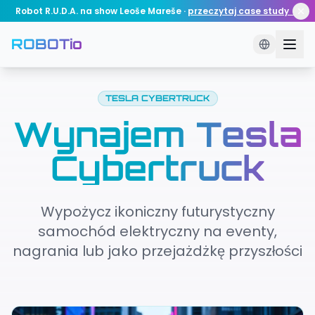
Robot R.U.D.A. na show Leoše Mareše
·
przeczytaj case study →
ROBOTio
TESLA CYBERTRUCK
Wynajem Tesla
Cybertruck
Wypożycz ikoniczny futurystyczny
samochód elektryczny na eventy,
nagrania lub jako przejażdżkę przyszłości