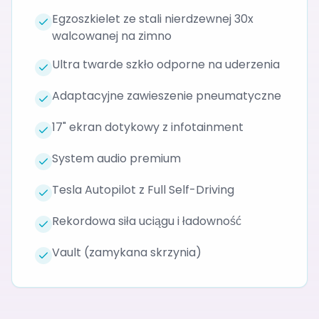
Nadwozie
Autonomia
Egzoszkielet ze stali nierdzewnej 30x
walcowanej na zimno
Stal
Tesla
nierdzewna
Autopilot
Ultra twarde szkło odporne na uderzenia
Adaptacyjne zawieszenie pneumatyczne
17" ekran dotykowy z infotainment
System audio premium
Tesla Autopilot z Full Self-Driving
Rekordowa siła uciągu i ładowność
Vault (zamykana skrzynia)