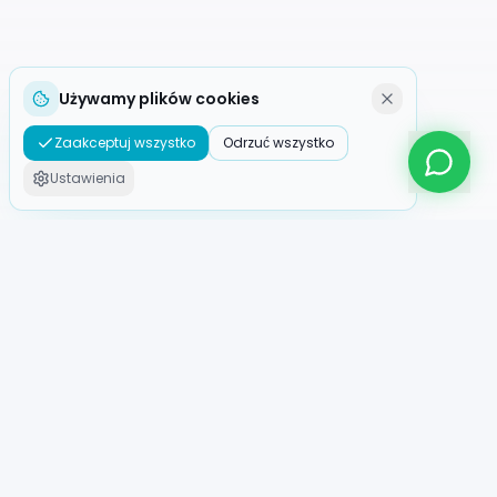
Używamy plików cookies
Zaakceptuj wszystko
Odrzuć wszystko
Ustawienia
ROBOTio
Europejski specjalista w wynajmie, sprzedaży i
integracji robotów humanoidalnych.
ROBOTio.cz
+420 608 486 486